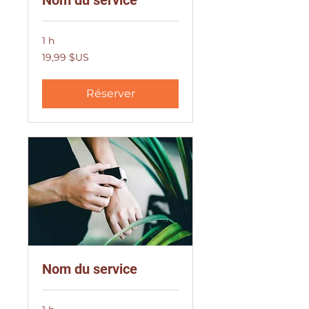
Nom du service
1 h
19,99
19,99 $US
dollars
des
États-
Unis
Réserver
Nom du service