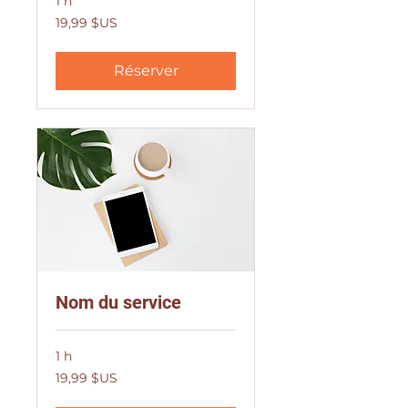
1 h
19,99
19,99 $US
dollars
des
États-
Unis
Réserver
Nom du service
1 h
19,99
19,99 $US
dollars
des
États-