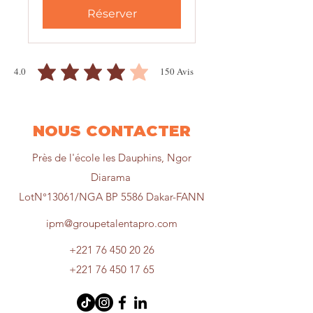
Unis
Réserver
4.0
150
Avis
la note moyenne est 4 sur 5, d'après 150 votes, Avis
NOUS CONTACTER
Près de l'école les Dauphins, Ngor
Diarama
LotN°13061/NGA BP 5586 Dakar-FANN
ipm@groupetalentapro.com
+221 76 450 20 26
+221 76 450 17 65